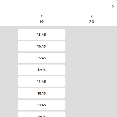
T
K
19
20
15:45
16:15
16:45
17:15
17:45
18:15
18:45
19:15