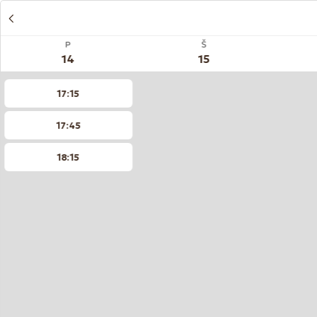
P
Š
14
15
17:15
17:45
18:15