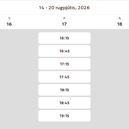
14 - 20 rugpjūtis, 2026
S
P
A
16
17
18
16:15
16:45
17:15
17:45
18:15
18:45
19:15