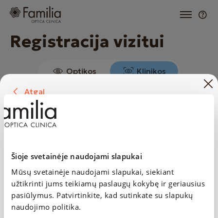
Registracija vizitui
Optikos
Klinikos
Atgal
1. Specialistas ir paslaugos
Vieta ir laikas
RŪTA BEINARAVIČIŪTĖ
Specialistas ir paslaugos
Vaikų (nuo 7 m.) ir suaugusiųjų gydytoja
oftalmologė
Šioje svetainėje naudojami slapukai
RŪTA BEINARAVIČIŪTĖ
Vaikų (nuo 7 m.) ir suaugusiųjų gydytoja oftalmologė
Mūsų svetainėje naudojami slapukai, siekiant
2. Vieta ir laikas
užtikrinti jums teikiamų paslaugų kokybę ir geriausius
Vieta
pasiūlymus. Patvirtinkite, kad sutinkate su slapukų
naudojimo politika.
Nemenčinės pl. 4D, Antakalnis