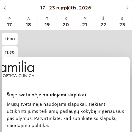
17 - 23 rugpjūtis, 2026
P
A
T
K
P
Š
S
17
18
19
20
21
22
23
11:00
11:30
12:00
12:30
13:00
Šioje svetainėje naudojami slapukai
Mūsų svetainėje naudojami slapukai, siekiant
13:30
užtikrinti jums teikiamų paslaugų kokybę ir geriausius
pasiūlymus. Patvirtinkite, kad sutinkate su slapukų
naudojimo politika.