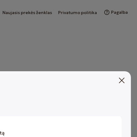
Pagalba
Naujasis prekės ženklas
Privatumo politika
omenys
tą