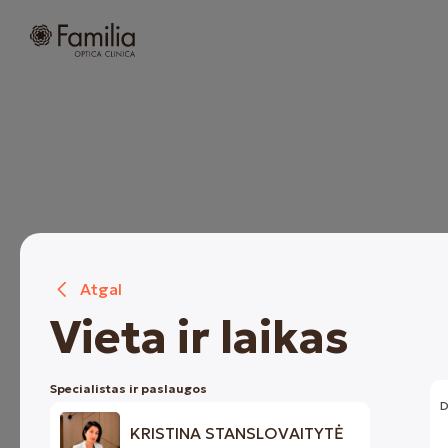
Atgal
Vieta ir laikas
1. Specialistas ir paslaugos
KRISTINA
Specialistas ir paslaugos
D
STANSLOVAITYTĖ
KRISTINA STANSLOVAITYTĖ
Akušerio-ginekologo