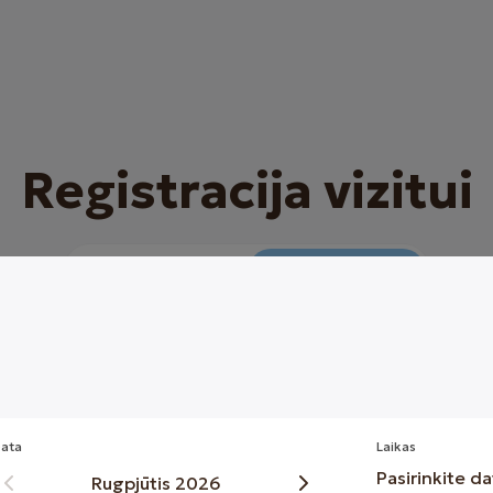
Registracija vizitui
Optikos
Klinikos
2. Vieta ir laikas
3. Du
ata
Laikas
Pasirinkite da
Rugpjūtis 2026