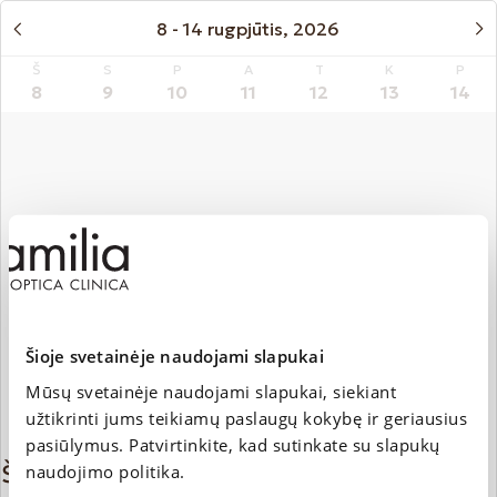
8 - 14 rugpjūtis, 2026
Š
S
P
A
T
K
P
8
9
10
11
12
13
14
Šioje svetainėje naudojami slapukai
Mūsų svetainėje naudojami slapukai, siekiant
užtikrinti jums teikiamų paslaugų kokybę ir geriausius
pasiūlymus. Patvirtinkite, kad sutinkate su slapukų
Šiuo metu gydytojas neturi laisvų laikų
naudojimo politika.