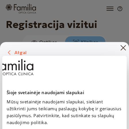
Registracija vizitui
Optikos
Klinikos
Atgal
1. Specialistas ir paslaugos
Vieta ir laikas
GINTARĖ LINKEVIČIŪTĖ
Specialistas ir paslaugos
Dr. gydytoja dermatovenerologė
Šioje svetainėje naudojami slapukai
GINTARĖ LINKEVIČIŪTĖ
Dr. gydytoja dermatovenerologė
Mūsų svetainėje naudojami slapukai, siekiant
2. Vieta ir laikas
užtikrinti jums teikiamų paslaugų kokybę ir geriausius
pasiūlymus. Patvirtinkite, kad sutinkate su slapukų
Vieta
naudojimo politika.
Elektros g. 2 / Laisvės a. 2-5 Panevėžys