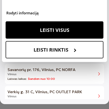
Vilnius
Laisvas laikas:
rytoj nuo 11:00
Rodyti informaciją
3. Duomenys
Pergalės g. 42, Vilnius (Naujoji Vilnia), PC
MAXIMA
LEISTI VISUS
Vilnius
Laisvas laikas:
po 4 dienų
Saltoniškių g. 9, Vilnius, PC PANORAMA
LEISTI RINKTIS
Vilnius
Laisvas laikas:
rytoj nuo 14:30
Patvirtinti
Savanorių pr. 176, Vilnius, PC NORFA
Vilnius
Laisvas laikas:
šiandien nuo 10:00
Verkių g. 31 C, Vilnius, PC OUTLET PARK
Vilnius
Laisvas laikas:
po 12 dienų