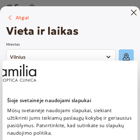
Atgal
Registracija vizitui
Vieta ir laikas
Miestas
Optikos
Klinikos
1. Paslaugos
Nemenčinės pl. 4D-101, Vilnius, Familia Clinica
Klausos patikra (suaugusiems ir vaikams nuo 8
Vilnius
m.)
Laisvas laikas:
šiandien nuo 10:00
Šioje svetainėje naudojami slapukai
Ateities g. 91, Vilnius, PC MANDARINAS
Mūsų svetainėje naudojami slapukai, siekiant
2. Vieta ir laikas
Vilnius
užtikrinti jums teikiamų paslaugų kokybę ir geriausius
Laisvas laikas:
po 5 dienų
pasiūlymus. Patvirtinkite, kad sutinkate su slapukų
naudojimo politika.
Ozo g. 25, Vilnius, PC AKROPOLIS