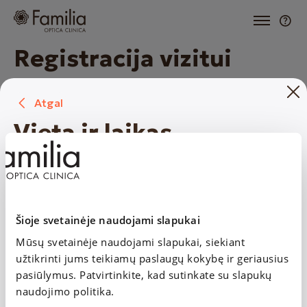
Registracija vizitui
Optikos
Klinikos
Atgal
Vieta ir laikas
1. Specialistas ir paslaugos
Specialistas ir paslaugos
UGNĖ POŠKIENĖ
Medicininė gydytojo-oftalmologo pirminė
UGNĖ POŠKIENĖ
konsultacija
Medicininė gydytojo-oftalmologo pirminė konsultacija
Šioje svetainėje naudojami slapukai
Mūsų svetainėje naudojami slapukai, siekiant
Vieta
2. Vieta ir laikas
užtikrinti jums teikiamų paslaugų kokybę ir geriausius
Šv. Gertrūdos g. 37, Kaunas
pasiūlymus. Patvirtinkite, kad sutinkate su slapukų
Kaunas
naudojimo politika.