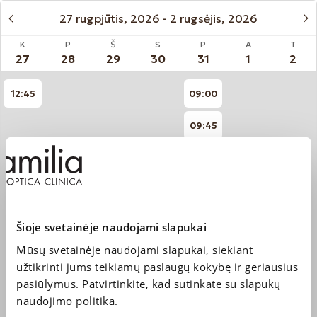
27 rugpjūtis, 2026
-
2 rugsėjis, 2026
K
P
Š
S
P
A
T
27
28
29
30
31
1
2
12:45
09:00
09:45
10:30
11:15
12:45
Šioje svetainėje naudojami slapukai
Mūsų svetainėje naudojami slapukai, siekiant
13:30
užtikrinti jums teikiamų paslaugų kokybę ir geriausius
pasiūlymus. Patvirtinkite, kad sutinkate su slapukų
14:15
naudojimo politika.