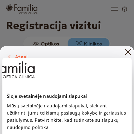
Registracija vizitui
Optikos
Klinikos
Atgal
1. Specialistas ir paslaugos
Vieta ir laikas
RŪTA ULICKIENĖ
Specialistas ir paslaugos
Vaikų (nuo 7 m.) ir suaugusiųjų gydytoja
oftalmologė
Šioje svetainėje naudojami slapukai
RŪTA ULICKIENĖ
Vaikų (nuo 7 m.) ir suaugusiųjų gydytoja oftalmologė
Mūsų svetainėje naudojami slapukai, siekiant
2. Vieta ir laikas
užtikrinti jums teikiamų paslaugų kokybę ir geriausius
Vieta
pasiūlymus. Patvirtinkite, kad sutinkate su slapukų
naudojimo politika.
Nemenčinės pl. 4D, Antakalnis