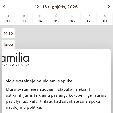
12 - 18 rugpjūtis, 2026
T
K
P
Š
S
P
A
12
13
14
15
16
17
18
14:30
15:00
15:30
16:00
16:30
Šioje svetainėje naudojami slapukai
Mūsų svetainėje naudojami slapukai, siekiant
užtikrinti jums teikiamų paslaugų kokybę ir geriausius
pasiūlymus. Patvirtinkite, kad sutinkate su slapukų
naudojimo politika.