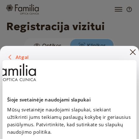
Registracija vizitui
Optikos
Klinikos
Atgal
1. Specialistas ir paslaugos
Vieta ir laikas
JUSTĖ ČEMERKAITĖ
Specialistas ir paslaugos
Vaikų (nuo 7 m.) ir suaugusiųjų gydytoja
oftalmologė
Šioje svetainėje naudojami slapukai
JUSTĖ ČEMERKAITĖ
Vaikų (nuo 7 m.) ir suaugusiųjų gydytoja oftalmologė
Mūsų svetainėje naudojami slapukai, siekiant
2. Vieta ir laikas
užtikrinti jums teikiamų paslaugų kokybę ir geriausius
pasiūlymus. Patvirtinkite, kad sutinkate su slapukų
Vieta
naudojimo politika.
Elektros g. 2 / Laisvės a. 2-5 Panevėžys